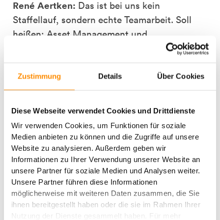
René Aertken:
Das ist bei uns kein
Staffellauf, sondern echte Teamarbeit. Soll
heißen: Asset Management und
Projektentwicklung sind keine zwei isolierten
Abteilungen. Wir denken die Entwicklung und
den Betrieb von Immobilien gemeinsam.
Zustimmung
Details
Über Cookies
Dabei greifen die einzelnen Abläufe so eng
ineinander, dass der Kunde die interne
Diese Webseite verwendet Cookies und Drittdienste
Struktur kaum wahrnimmt – er merkt nur,
Wir verwenden Cookies, um Funktionen für soziale
dass sich jemand kümmert.
Medien anbieten zu können und die Zugriffe auf unsere
Website zu analysieren. Außerdem geben wir
Yannick Schicktanz:
Entscheidungen
Informationen zu Ihrer Verwendung unserer Website an
durchlaufen bei uns keine langen Wege.
unsere Partner für soziale Medien und Analysen weiter.
Unsere Partner führen diese Informationen
Wenn ein Mieter beispielsweise eine größere
möglicherweise mit weiteren Daten zusammen, die Sie
bauliche Anpassung benötigt, sitzen
ihnen bereitgestellt haben oder die sie im Rahmen Ihrer
Development und Asset Management direkt
Nutzung der Dienste gesammelt haben. Für mehr