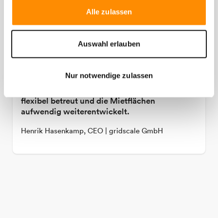
Alle zulassen
Auswahl erlauben
Nur notwendige zulassen
In den letzten Jahren haben wir das Team stark
vergrößert. Diesen Prozess hat die Aurelis
flexibel betreut und die Mietflächen
aufwendig weiterentwickelt.
Henrik Hasenkamp, CEO | gridscale GmbH