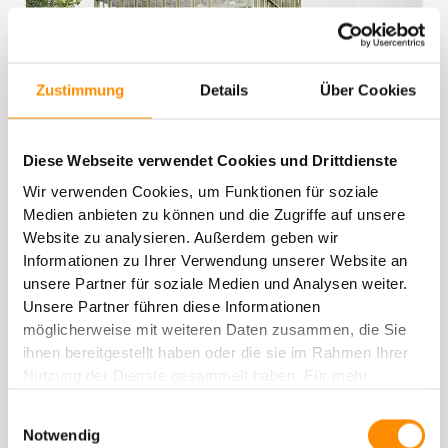
Zustimmung
Details
Über Cookies
Diese Webseite verwendet Cookies und Drittdienste
Konnex: Moderner Bürokomplex im
Wir verwenden Cookies, um Funktionen für soziale
Zentrum Dresdens
Medien anbieten zu können und die Zugriffe auf unsere
Website zu analysieren. Außerdem geben wir
Informationen zu Ihrer Verwendung unserer Website an
Dresden
unsere Partner für soziale Medien und Analysen weiter.
Unsere Partner führen diese Informationen
möglicherweise mit weiteren Daten zusammen, die Sie
ihnen bereitgestellt haben oder die sie im Rahmen Ihrer
Nutzung der Dienste gesammelt haben. Für mehr
Informationen, besuchen Sie unsere
JETZT MIETEN
Einwilligungsauswahl
Datenschutzerklärung
oder unser
Impressum
.
Notwendig