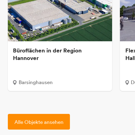
Büroflächen in der Region
Fle
Hannover
Hal
Barsinghausen
D
Alle Objekte ansehen