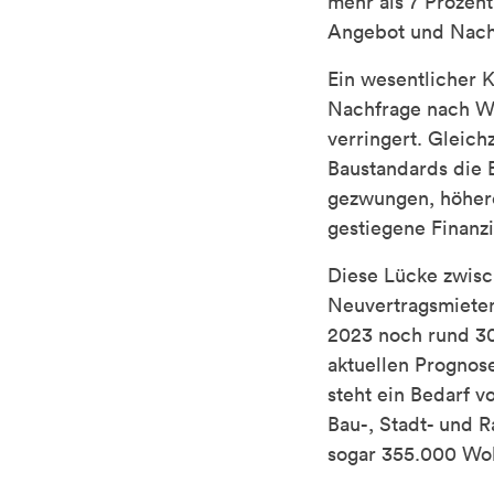
mehr als 7 Prozen
Angebot und Nach
Ein wesentlicher K
Nachfrage nach Wo
verringert. Gleich
Baustandards die 
gezwungen, höhere
gestiegene Finanz
Diese Lücke zwisc
Neuvertragsmieten
2023 noch rund 30
aktuellen Prognos
steht ein Bedarf 
Bau-, Stadt- und R
sogar 355.000 Woh