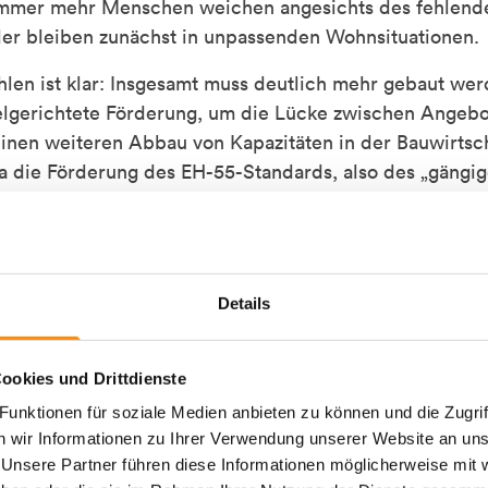
Immer mehr Menschen weichen angesichts des fehlen
er bleiben zunächst in unpassenden Wohnsituationen.
len ist klar: Insgesamt muss deutlich mehr gebaut werd
ielgerichtete Förderung, um die Lücke zwischen Angeb
einen weiteren Abbau von Kapazitäten in der Bauwirtsch
 die Förderung des EH-55-Standards, also des „gängig
wie im Koalitionsvertrag festgehalten. Auch die Unters
 Freibeträge bei der Grunderwerbsteuer oder aber Na
talersatz genutzt werden können, wären lohnende Ansät
Details
ndespolitik jedoch keinen dieser Ansätze aufgegriffen 
ätigkeit.
ookies und Drittdienste
unktionen für soziale Medien anbieten zu können und die Zugrif
 wir Informationen zu Ihrer Verwendung unserer Website an unse
 Unsere Partner führen diese Informationen möglicherweise mi