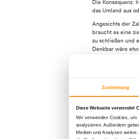
Die Konsequenz: 
das Umland aus od
Angesichts der Zah
braucht es eine z
zu schließen und 
Denkbar wäre etwa
Neubaustandards, 
Erstkäufern durch
die als Eigenkapi
Bislang hat die Bu
Zustimmung
Folgen für die Baut
Diese Webseite verwendet C
Wir verwenden Cookies, um F
analysieren. Außerdem geben
Medien und Analysen weiter.