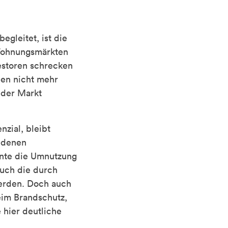
gleitet, ist die
 Wohnungsmärkten
vestoren schrecken
nen nicht mehr
 der Markt
zial, bleibt
n denen
nnte die Umnutzung
auch die durch
erden. Doch auch
eim Brandschutz,
 hier deutliche