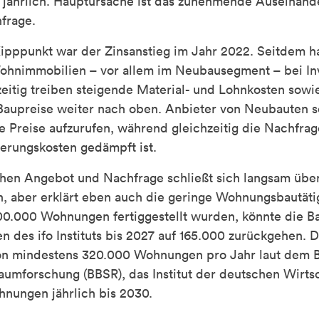
t jährlich. Hauptursache ist das zunehmende Auseinand
frage.
ipppunkt war der Zinsanstieg im Jahr 2022. Seitdem ha
hnimmobilien – vor allem im Neubausegment – bei Inv
zeitig treiben steigende Material- und Lohnkosten sowi
Baupreise weiter nach oben. Anbieter von Neubauten s
 Preise aufzurufen, während gleichzeitig die Nachfra
ierungskosten gedämpft ist.
hen Angebot und Nachfrage schließt sich langsam über
, aber erklärt eben auch die geringe Wohnungsbautäti
0.000 Wohnungen fertiggestellt wurden, könnte die Bau
en des ifo Instituts bis 2027 auf 165.000 zurückgehen
von mindestens 320.000 Wohnungen pro Jahr laut dem Bu
aumforschung (BBSR), das Institut der deutschen Wirtsc
nungen jährlich bis 2030.