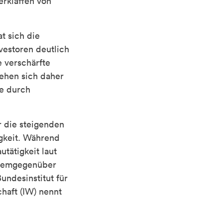
erklaffen von
t sich die
estoren deutlich
e verschärfte
ehen sich daher
ge durch
 die steigenden
gkeit. Während
tätigkeit laut
. Demgegenüber
ndesinstitut für
haft (IW) nennt