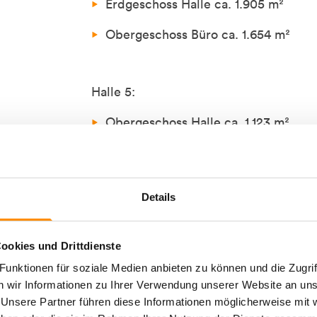
Erdgeschoss Halle ca. 1.905 m²
Obergeschoss Büro ca. 1.654 m²
Halle 5:
Obergeschoss Halle ca. 1.123 m²
Mezzaningeschoss ca. 325 m²
Details
Büro/Dienstleistung
Lager/Logistik
ookies und Drittdienste
Produktion
unktionen für soziale Medien anbieten zu können und die Zugrif
 wir Informationen zu Ihrer Verwendung unserer Website an unse
Industrie
 Unsere Partner führen diese Informationen möglicherweise mi