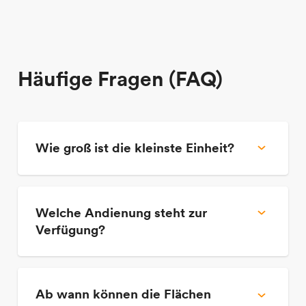
Häufige Fragen (FAQ)
Wie groß ist die kleinste Einheit?
Ca. 4.600 m² bestehend aus 4.000 m²
Welche Andienung steht zur
Hallenfläche plus 600 m² Mezzanine.
Verfügung?
3-4 Tore je Einheit, Rampe und ebenerdig.
Ab wann können die Flächen