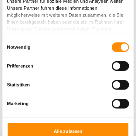
unsere Partner für soziale Medien und Analysen weiter.
Bergkoppel, 23843 Bad Oldesloe
Unsere Partner führen diese Informationen
möglicherweise mit weiteren Daten zusammen, die Sie
ihnen bereitgestellt haben oder die sie im Rahmen Ihrer
Hallenfläche je Einheit
Nutzung der Dienste gesammelt haben. Für mehr
Informationen, besuchen Sie unsere
Einwilligungsauswahl
Datenschutzerklärung
oder unser
Impressum
.
ca. 4.000
Notwendig
Präferenzen
Mezzanine je Einheit
ca. 600 m²
Statistiken
Marketing
Mehr anzeigen
Alle zulassen