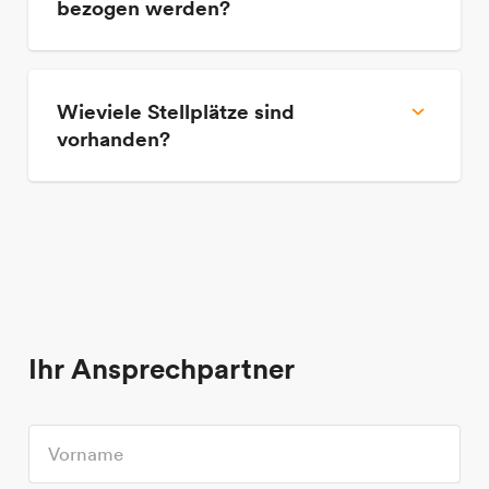
bezogen werden?
Nach Fertigstellung – ab Q2 2027.
Wieviele Stellplätze sind
Kontaktieren Sie uns jetzt.
vorhanden?
116 Pkw-Stellplätze und Fahrradplätze stehen
Ihnen zur Verfügung.
Ihr Ansprechpartner