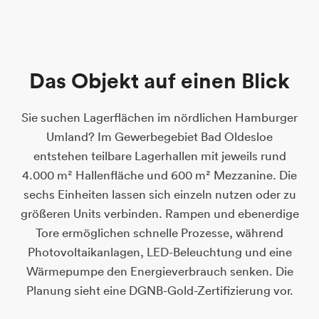
D
a
s
O
b
j
e
k
t
a
u
f
e
i
n
e
n
B
l
i
c
k
Sie suchen Lagerflächen im nördlichen Hamburger
Umland? Im Gewerbegebiet Bad Oldesloe
entstehen teilbare Lagerhallen mit jeweils rund
4.000 m² Hallenfläche und 600 m² Mezzanine. Die
sechs Einheiten lassen sich einzeln nutzen oder zu
größeren Units verbinden. Rampen und ebenerdige
Tore ermöglichen schnelle Prozesse, während
Photovoltaikanlagen, LED-Beleuchtung und eine
Wärmepumpe den Energieverbrauch senken. Die
Planung sieht eine DGNB-Gold-Zertifizierung vor.