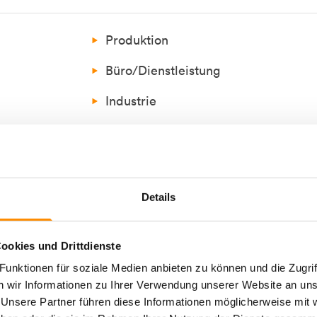
Produktion
Büro/Dienstleistung
Industrie
en
Mietbereiche in Größe und Ausstattu
individuell gestaltbar
Details
Die Büros verfügen über Kühlung
Sämtliche Hallen verfügen über akt
ookies und Drittdienste
Gleisanschluss vorhanden
unktionen für soziale Medien anbieten zu können und die Zugrif
 wir Informationen zu Ihrer Verwendung unserer Website an unse
Glasfaseranschluss verfügbar
 Unsere Partner führen diese Informationen möglicherweise mi