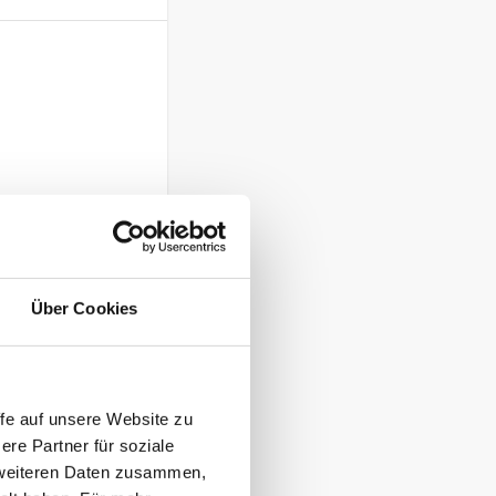
ng flexibel und
Über Cookies
ive Kranbahnen
fe auf unsere Website zu
re Partner für soziale
t weiteren Daten zusammen,