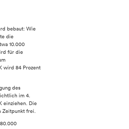
ird bebaut: Wie
te die
etwa 10.000
rd für die
Zum
K wird 84 Prozent
agung des
chtlich im 4.
K einziehen. Die
Zeitpunkt frei.
380.000