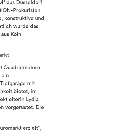
² aus Düsseldorf
UBION-Prokuristen
, konstruktive und
htlich wurde das
 aus Köln
arkt
00 Quadratmetern,
 ein
Tiefgarage mit
hkeit bietet, im
ktleiterin Lydia
n vorgerüstet. Die
romarkt erzielt“,