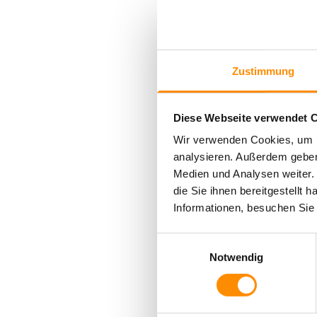
Nach dem Ratsbesc
Dezember 2013 eine
acht Jahren konnt
vermarkten. Die G
Zustimmung
Regionalleiter Mic
Ein Rückblick: Mit
Diese Webseite verwendet C
Millionen Euro sch
Wir verwenden Cookies, um F
Bürostandort. 20
analysieren. Außerdem geben
Höhenunterschiede
Medien und Analysen weiter.
Bauarbeiten für d
die Sie ihnen bereitgestellt
Verbraucherschut
Informationen, besuchen Si
schwedischen Inve
Einwilligungsauswahl
Im Oktober 2017 e
Notwendig
2018 von der DB 
Im November 2019