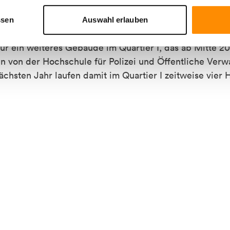
ffentliche Verwaltung (HSPV) begonnen. Die Immobilie 
ben. Im September 2020 war Baubeginn für das Duisb
ssen
Auswahl erlauben
sors Finanz 2023 einziehen wird. Im September 2021 erh
r ein weiteres Gebäude im Quartier I, das ab Mitte 20
n von der Hochschule für Polizei und Öffentliche Verw
chsten Jahr laufen damit im Quartier I zeitweise vier