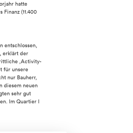
orjahr hatte
 Finanz (11.400
n entschlossen,
 erklärt der
ttliche ‚Activity-
t für unsere
cht nur Bauherr,
„An diesem neuen
gten sehr gut
en. Im Quartier I