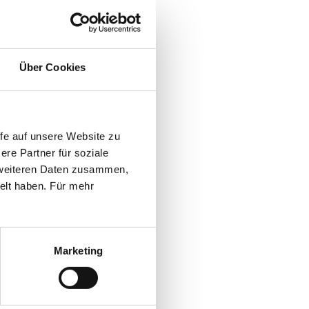
nd Aurelis im
et. Innerhalb von
flächen
nach Aussage von
Über Cookies
on von rund fünf
lung als
fe auf unsere Website zu
nd
re Partner für soziale
annen die
t weiteren Daten zusammen,
t und
elt haben. Für mehr
mmobilie an den
as im September
Marketing
 der Hochschule