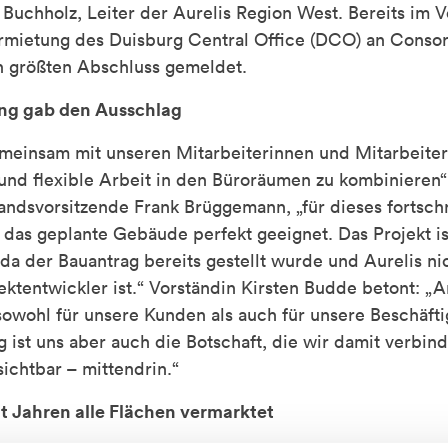
Buchholz, Leiter der Aurelis Region West. Bereits im V
ermietung des Duisburg Central Office (DCO) an Consors
 größten Abschluss gemeldet.
ng gab den Ausschlag
meinsam mit unseren Mitarbeiterinnen und Mitarbeiter
 und flexible Arbeit in den Büroräumen zu kombinieren“,
ndsvorsitzende Frank Brüggemann, „für dieses fortschri
 das geplante Gebäude perfekt geeignet. Das Projekt is
 da der Bauantrag bereits gestellt wurde und Aurelis ni
ektentwickler ist.“ Vorständin Kirsten Budde betont: 
sowohl für unsere Kunden als auch für unsere Beschäfti
g ist uns aber auch die Botschaft, die wir damit verbind
 sichtbar – mittendrin.“
t Jahren alle Flächen vermarktet