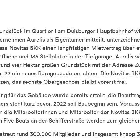
Grundstück im Quartier I am Duisburger Hauptbahnhof w
ernehmen Aurelis als Eigentümer mitteilt, unterzeichne
sse Novitas BKK einen langfristigen Mietvertrag über 
läche und 135 Stellplätze in der Tiefgarage. Aurelis wi
rund vier Hektar großen Grundstück mit der Adresse 
r. 22 ein neues Bürogebäude errichten. Die Novitas BK
zen, das sechste Obergeschoss bleibt vorerst frei.
g für das Gebäude wurde bereits erteilt, die Beauftr
s steht kurz bevor. 2022 soll Baubeginn sein. Voraussi
n die Mitarbeiterinnen und Mitarbeiter der Novitas BK
 Five Boats an der Schifferstraße werden zum gleichen 
etreut rund 300.000 Mitglieder und insgesamt knapp 