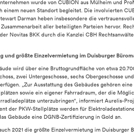
 Unternehmen wurde von CUBION aus Mülheim und ProM
h einem neuen Standort begleitet. Die involvierten C
Stewart Darman heben insbesondere die vertrauensvolle
 Zusammenarbeit aller beteiligten Parteien hervor. Rec
n der Novitas BKK durch die Kanzlei CBH Rechtsanwälte
ng und größte Einzelvermietung im Duisburger Bürom
ude wird über eine Bruttogrundfläche von etwa 20.7
eschoss, zwei Untergeschosse, sechs Obergeschosse und
erfügen. „Zur Ausstattung des Gebäudes gehören eine 
lplätzen sowie ein eigener Fahrradraum, der die Möglic
radladeplätze unterzubringen“, informiert Aurelis-Proje
ent der PKW-Stellplätze werden für Elektroladestatione
 das Gebäude eine DGNB-Zertifizierung in Gold an.
auch 2021 die größte Einzelvermietung im Duisburger Bü