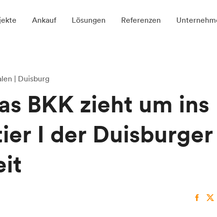
jekte
Ankauf
Lösungen
Referenzen
Unternehm
len | Duisburg
as BKK zieht um ins
ier I der Duisburger
eit