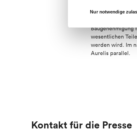
für Polizei und Ö
den Nutzer überge
Nur notwendige zula
Office, in das Con
Baugenehmigung fü
wesentlichen Teile
werden wird. Im nä
Aurelis parallel.
Kontakt für die Presse