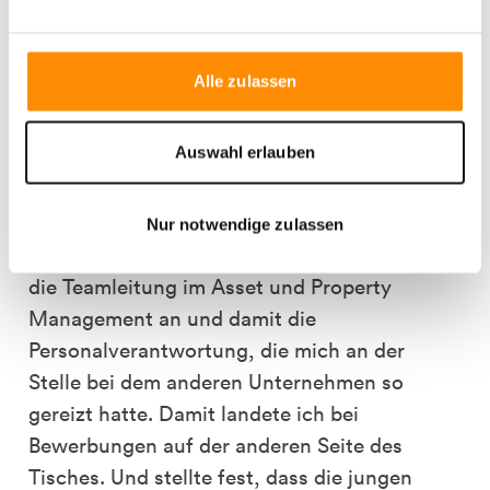
neue Herausforderung, die ich mir gewünscht
hatte. Dieser Neuanfang im Vertrauten
machte mir vieles leichter – und half mir, wie
Alle zulassen
ich glaube, später selbst eine engagierte
Vorgesetzte zu sein, indem ich unter anderem
Auswahl erlauben
ein Mentoringprogramm in der Abteilung
einführte, das neuen Mitarbeitenden den
Einstieg ebenso leicht machen soll. Denn
Nur notwendige zulassen
nach etwa einem halben Jahr bot mir Aurelis
die Teamleitung im Asset und Property
Management an und damit die
Personalverantwortung, die mich an der
Stelle bei dem anderen Unternehmen so
gereizt hatte. Damit landete ich bei
Bewerbungen auf der anderen Seite des
Tisches. Und stellte fest, dass die jungen