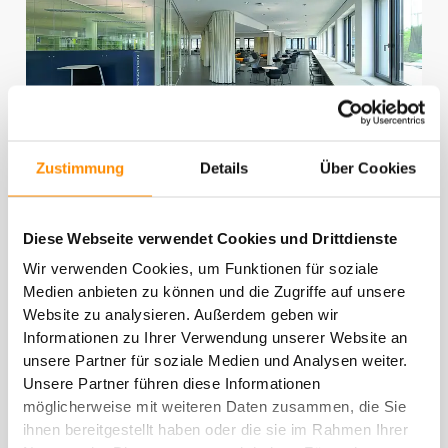
Zustimmung
Details
Über Cookies
Im Frühjahr 2020 begann Aurelis mit der
Diese Webseite verwendet Cookies und Drittdienste
Realisierung des Projekts auf dem ehemaligen Areal
des Güterbahnhofs Duisburg. Die Bauausführung
Wir verwenden Cookies, um Funktionen für soziale
übernahm HOCHTIEF als Generalunternehmer. Im
Medien anbieten zu können und die Zugriffe auf unsere
August 2022 konnte das Hauptgebäude pünktlich
Website zu analysieren. Außerdem geben wir
Informationen zu Ihrer Verwendung unserer Website an
an die HSPV NRW übergeben werden – passend
unsere Partner für soziale Medien und Analysen weiter.
zum Semesterstart. Die feierliche Einweihung folgte
Unsere Partner führen diese Informationen
im November desselben Jahres.
möglicherweise mit weiteren Daten zusammen, die Sie
ihnen bereitgestellt haben oder die sie im Rahmen Ihrer
Das neue Studienzentrum bietet auf einer