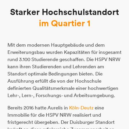
S
t
a
r
k
e
r
H
o
c
h
s
c
h
u
l
s
t
a
n
d
o
r
t
i
m
Q
u
a
r
t
i
e
r
1
Mit dem modernen Hauptgebäude und dem
Erweiterungsbau wurden Kapazitäten für insgesamt
rund 3.100 Studierende geschaffen. Die HSPV NRW
kann ihren Studierenden und Lehrenden am
Standort optimale Bedingungen bieten. Die
Ausführung erfüllt die von der Hochschule
definierten Qualitätsmerkmale einer hochwertigen
Lehr-, Lern-, Forschungs- und Arbeitsumgebung.
Bereits 2016 hatte Aurelis in
Köln-Deutz
eine
Immobilie für die HSPV NRW realisiert und
fristgerecht übergeben. Der Duisburger Standort