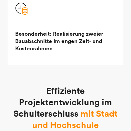
Besonderheit: Realisierung zweier
Bauabschnitte im engen Zeit- und
Kostenrahmen
E
f
f
i
z
i
e
n
t
e
P
r
o
j
e
k
t
e
n
t
w
i
c
k
l
u
n
g
i
m
S
c
h
u
l
t
e
r
s
c
h
l
u
s
s
m
i
t
S
t
a
d
t
u
n
d
H
o
c
h
s
c
h
u
l
e