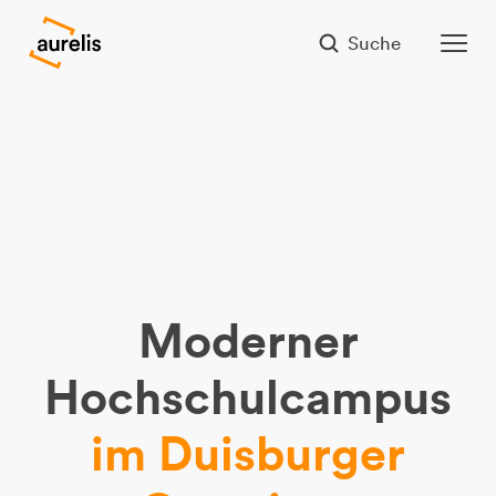
Suche
M
o
d
e
r
n
e
r
H
o
c
h
s
c
h
u
l
c
a
m
p
u
s
i
m
D
u
i
s
b
u
r
g
e
r