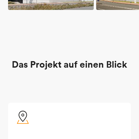
D
a
s
P
r
o
j
e
k
t
a
u
f
e
i
n
e
n
B
l
i
c
k