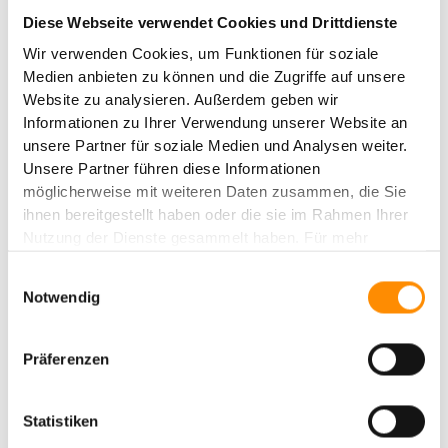
Diese Webseite verwendet Cookies und Drittdienste
Sie sagen es. In Zeiten wie diesen braucht es
Wir verwenden Cookies, um Funktionen für soziale
Demut, Zurückhaltung, Besonnenheit und
Medien anbieten zu können und die Zugriffe auf unsere
Umsicht. Jetzt gilt es, wieder mehr Geld
Website zu analysieren. Außerdem geben wir
einzunehmen als auszugeben, die eigenen
Informationen zu Ihrer Verwendung unserer Website an
Vorzüge herauszuarbeiten, sich gezielt vom
unsere Partner für soziale Medien und Analysen weiter.
Unsere Partner führen diese Informationen
Wettbewerb abzugrenzen. Die schlichten
möglicherweise mit weiteren Daten zusammen, die Sie
Grundlagen des unternehmerischen Denkens
ihnen bereitgestellt haben oder die sie im Rahmen Ihrer
zu befolgen und zu verinnerlichen, war und
Nutzung der Dienste gesammelt haben. Für mehr
ist für mich ein wichtiger Schlüssel zum
Informationen, besuchen Sie unsere
Einwilligungsauswahl
Datenschutzerklärung
oder unser
Impressum
.
Erfolg.
Notwendig
Lohnt es sich trotz enger
Präferenzen
Krisentaktung, langfristig zu
planen?
Statistiken