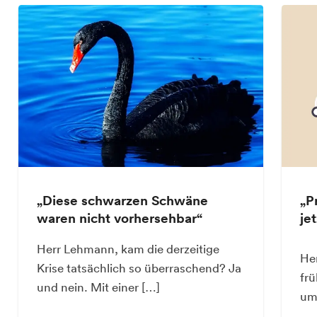
„Diese schwarzen Schwäne
„P
waren nicht vorhersehbar“
je
Herr Lehmann, kam die derzeitige
Her
Krise tatsächlich so überraschend? Ja
frü
und nein. Mit einer […]
um